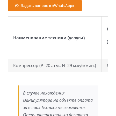
Задать вопрос в «WhatsApp»
Сме
Наименование техники (услуги)
(цен
Компрессор (Р=20 атм., N=29 м.куб/мин.)
68 0
В случае нахождения
манипулятора на объекте оплата
за вывоз Техники не взимается.
Оплачивается только доставка