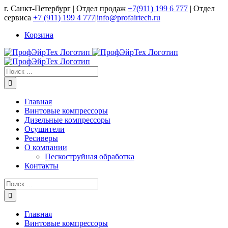
Skip
г. Санкт-Петербург | Отдел продаж
+7(911) 199 6 777
| Отдел
to
сервиса
+7 (911) 199 4 777
|
info@profairtech.ru
content
Корзина
Результат
поиска:
Главная
Винтовые компрессоры
Дизельные компрессоры
Осушители
Ресиверы
О компании
Пескоструйная обработка
Контакты
Результат
поиска:
Главная
Винтовые компрессоры