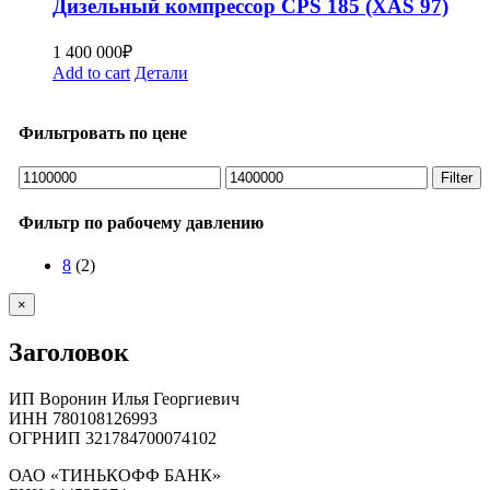
Дизельный компрессор CPS 185 (XAS 97)
1 400 000
₽
Add to cart
Детали
Фильтровать по цене
Min
Max
Filter
price
price
Фильтр по рабочему давлению
8
(2)
Close
×
product
quick
Заголовок
view
ИП Воронин Илья Георгиевич
ИНН 780108126993
ОГРНИП 321784700074102
ОАО «ТИНЬКОФФ БАНК»