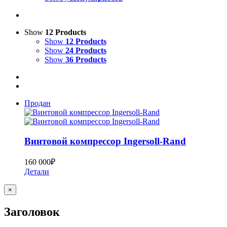
Show
12 Products
Show
12 Products
Show
24 Products
Show
36 Products
Продан
Bинтoвoй кoмпpеcсор Ingersoll-Rand
160 000
₽
Детали
Close
×
product
quick
Заголовок
view