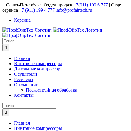
Skip
г. Санкт-Петербург | Отдел продаж
+7(911) 199 6 777
| Отдел
to
сервиса
+7 (911) 199 4 777
|
info@profairtech.ru
content
Корзина
Результат
поиска:
Главная
Винтовые компрессоры
Дизельные компрессоры
Осушители
Ресиверы
О компании
Пескоструйная обработка
Контакты
Результат
поиска:
Главная
Винтовые компрессоры