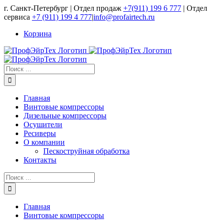
Skip
г. Санкт-Петербург | Отдел продаж
+7(911) 199 6 777
| Отдел
to
сервиса
+7 (911) 199 4 777
|
info@profairtech.ru
content
Корзина
Результат
поиска:
Главная
Винтовые компрессоры
Дизельные компрессоры
Осушители
Ресиверы
О компании
Пескоструйная обработка
Контакты
Результат
поиска:
Главная
Винтовые компрессоры