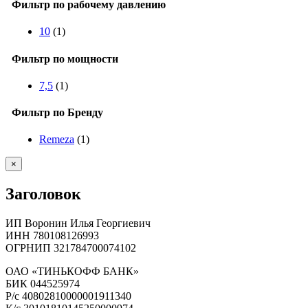
Фильтр по рабочему давлению
10
(1)
Фильтр по мощности
7,5
(1)
Фильтр по Бренду
Remeza
(1)
Close
×
product
quick
Заголовок
view
ИП Воронин Илья Георгиевич
ИНН 780108126993
ОГРНИП 321784700074102
ОАО «ТИНЬКОФФ БАНК»
БИК 044525974
Р/с 40802810000001911340