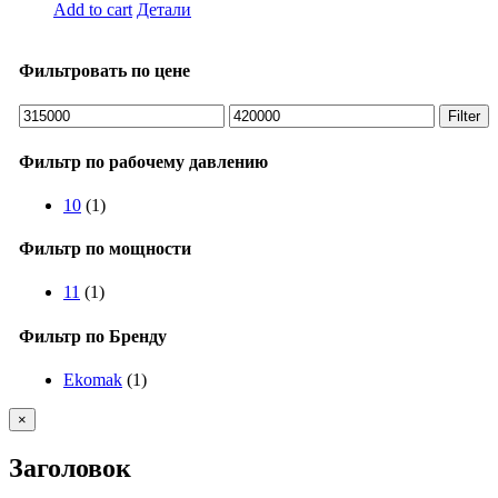
Add to cart
Детали
Фильтровать по цене
Min
Max
Filter
price
price
Фильтр по рабочему давлению
10
(1)
Фильтр по мощности
11
(1)
Фильтр по Бренду
Ekomak
(1)
Close
×
product
quick
Заголовок
view