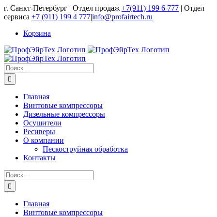
Skip
г. Санкт-Петербург | Отдел продаж
+7(911) 199 6 777
| Отдел
to
сервиса
+7 (911) 199 4 777
|
info@profairtech.ru
content
Корзина
Результат
поиска:
Главная
Винтовые компрессоры
Дизельные компрессоры
Осушители
Ресиверы
О компании
Пескоструйная обработка
Контакты
Результат
поиска:
Главная
Винтовые компрессоры