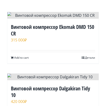
Bинтoвoй кoмпpеcсор Ekomak DMD 150
CR
315 000
₽
Add to cart
Детали
Bинтoвoй кoмпpеcсор Dalgakiran Tidy
10
420 000
₽