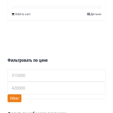
Add to cart
Детали
Фильтровать по цене
Min
price
Max
price
Filter