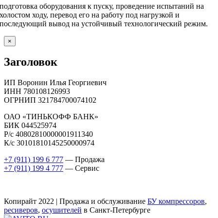
подготовка оборудования к пуску, проведение испытаний на
холостом ходу, перевод его на работу под нагрузкой и
последующий вывод на устойчивый технологический режим.
Close
×
product
quick
Заголовок
view
ИП Воронин Илья Георгиевич
ИНН 780108126993
ОГРНИП 321784700074102
ОАО «ТИНЬКОФФ БАНК»
БИК 044525974
Р/с 40802810000001911340
К/с 30101810145250000974
+7 (911) 199 6 777
— Продажа
+7 (911) 199 4 777
— Сервис
Копирайт 2022 | Продажа и обслуживание
БУ компрессоров
,
ресиверов
,
осушителей
в Санкт-Петербурге