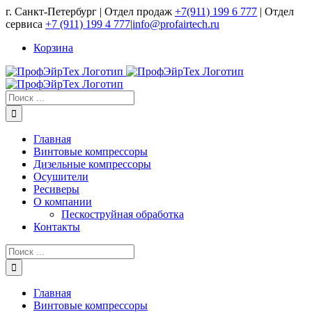
Skip
г. Санкт-Петербург | Отдел продаж
+7(911) 199 6 777
| Отдел
to
сервиса
+7 (911) 199 4 777
|
info@profairtech.ru
content
Корзина
Результат
поиска:
Главная
Винтовые компрессоры
Дизельные компрессоры
Осушители
Ресиверы
О компании
Пескоструйная обработка
Контакты
Результат
поиска:
Главная
Винтовые компрессоры