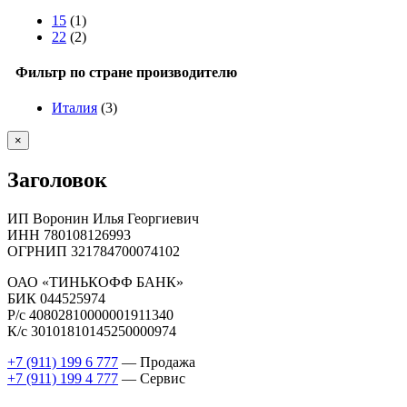
15
(1)
22
(2)
Фильтр по стране производителю
Италия
(3)
Close
×
product
quick
Заголовок
view
ИП Воронин Илья Георгиевич
ИНН 780108126993
ОГРНИП 321784700074102
ОАО «ТИНЬКОФФ БАНК»
БИК 044525974
Р/с 40802810000001911340
К/с 30101810145250000974
+7 (911) 199 6 777
— Продажа
+7 (911) 199 4 777
— Сервис