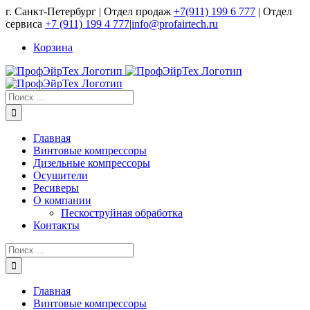
Skip
г. Санкт-Петербург | Отдел продаж
+7(911) 199 6 777
| Отдел
to
сервиса
+7 (911) 199 4 777
|
info@profairtech.ru
content
Корзина
Результат
поиска:
Главная
Винтовые компрессоры
Дизельные компрессоры
Осушители
Ресиверы
О компании
Пескоструйная обработка
Контакты
Результат
поиска:
Главная
Винтовые компрессоры