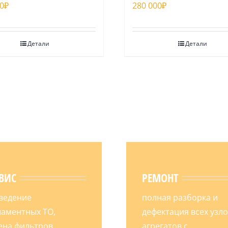
0
₽
280 000
₽
Детали
Детали
ВИС
РЕМОНТ
ведение
полная разборка и
ламентных ТО,
дефектация всех узло
ена фильтров
агрегатов с