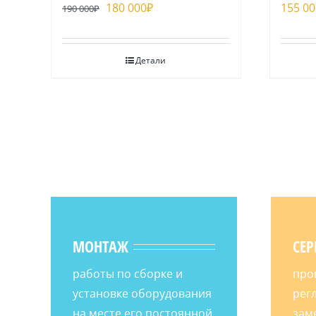
180 000
₽
155 00
190 000
₽
Детали
МОНТАЖ
СЕР
работы по сборке и
про
установке оборудования
рег
на месте его постоянной
зам