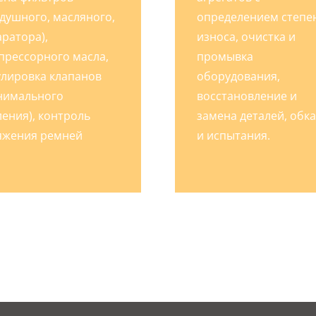
здушного, масляного,
определением степе
аратора),
износа, очистка и
прессорного масла,
промывка
улировка клапанов
оборудования,
нимального
восстановление и
ления), контроль
замена деталей, обка
яжения ремней
и испытания.