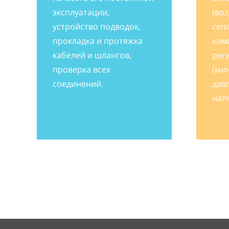
эксплуатации,
(во
устройство подводок,
сеп
прокладка и протяжка
ком
кабелей и шлангов,
рег
проверка всех
(ми
соединений.
дав
нат