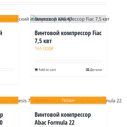
й
Винтовой компрессор Fiac
7,5 квт
165 000
₽
Add to cart
Детали
Продан
ор
Винтовой компрессор
70
Abac Formula 22