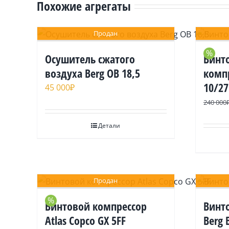
Похожие агрегаты
Продан
%
Осушитель сжатого
Bинт
воздуха Berg ОВ 18,5
компр
10/27
45 000
₽
240 000
Детали
Продан
%
Винтовой компрессор
Винт
Atlas Copco GX 5FF
Berg 