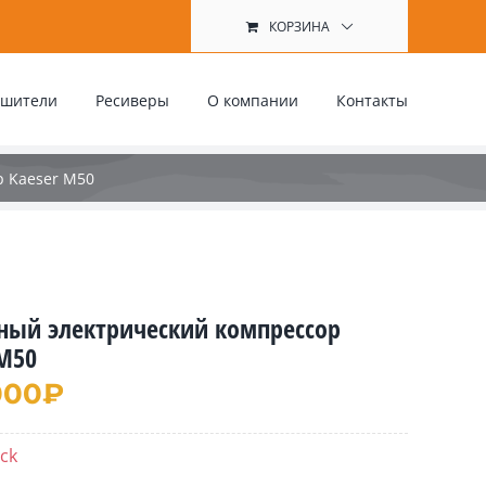
КОРЗИНА
ушители
Ресиверы
О компании
Контакты
 Kaeser M50
ный электрический компрессор
 M50
000
₽
ock