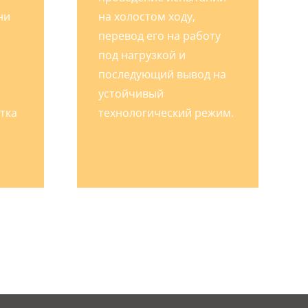
ни
на холостом ходу,
перевод его на работу
под нагрузкой и
последующий вывод на
устойчивый
тка
технологический режим.