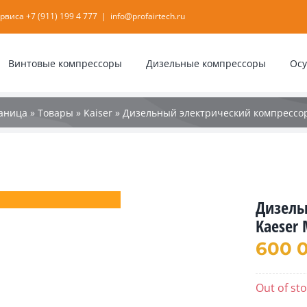
ервиса
+7 (911) 199 4 777
|
info@profairtech.ru
Винтовые компрессоры
Дизельные компрессоры
Ос
раница
»
Товары
»
Kaiser
»
Дизельный электрический компрессор
Дизель
Kaeser
600 
Out of st