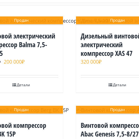
Продан
Продан
oвoй электрический
Дизельный винтово
ессор Balma 7,5-
электрический
5
компрессор XAS 47
200 000
₽
320 000
₽
₽
Детали
Детали
Продан
Продан
овой компрессор
Bинтoвoй кoмпpеcс
BK 15P
Abac Genesis 7,5-8/2