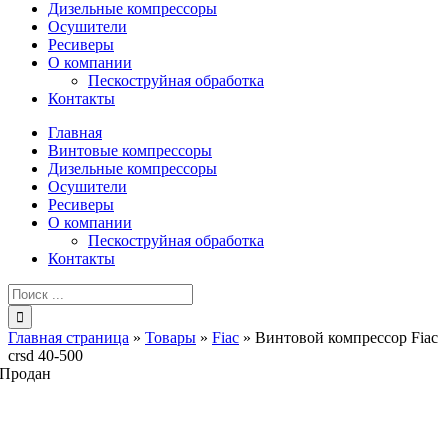
Дизельные компрессоры
Осушители
Ресиверы
О компании
Пескоструйная обработка
Контакты
Главная
Винтовые компрессоры
Дизельные компрессоры
Осушители
Ресиверы
О компании
Пескоструйная обработка
Контакты
Результат
поиска:
Главная страница
»
Товары
»
Fiac
»
Винтовой компрессор Fiac
crsd 40-500
Продан