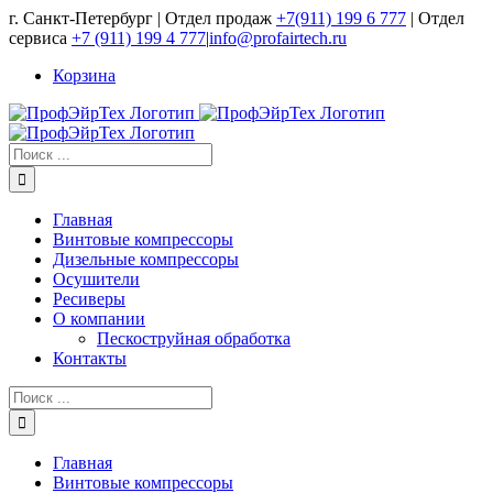
Skip
г. Санкт-Петербург | Отдел продаж
+7(911) 199 6 777
| Отдел
to
сервиса
+7 (911) 199 4 777
|
info@profairtech.ru
content
Корзина
Результат
поиска:
Главная
Винтовые компрессоры
Дизельные компрессоры
Осушители
Ресиверы
О компании
Пескоструйная обработка
Контакты
Результат
поиска:
Главная
Винтовые компрессоры