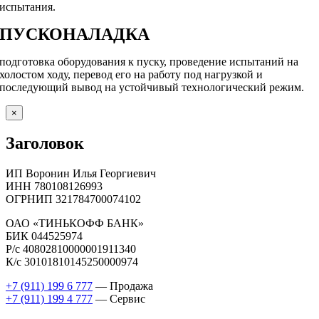
испытания.
ПУСКОНАЛАДКА
подготовка оборудования к пуску, проведение испытаний на
холостом ходу, перевод его на работу под нагрузкой и
последующий вывод на устойчивый технологический режим.
Close
×
product
quick
Заголовок
view
ИП Воронин Илья Георгиевич
ИНН 780108126993
ОГРНИП 321784700074102
ОАО «ТИНЬКОФФ БАНК»
БИК 044525974
Р/с 40802810000001911340
К/с 30101810145250000974
+7 (911) 199 6 777
— Продажа
+7 (911) 199 4 777
— Сервис